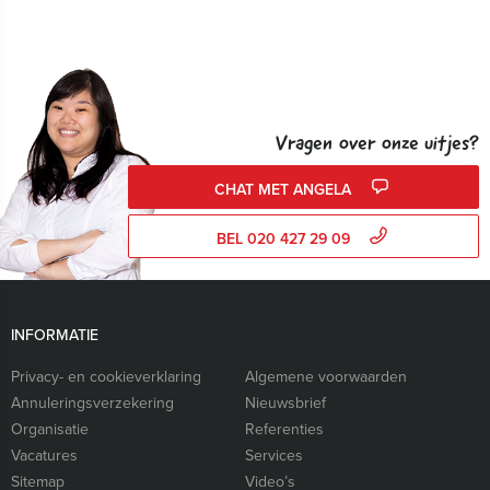
Vragen over onze uitjes?
CHAT MET ANGELA
BEL 020 427 29 09
INFORMATIE
Privacy- en cookieverklaring
Algemene voorwaarden
Annuleringsverzekering
Nieuwsbrief
Organisatie
Referenties
Vacatures
Services
Sitemap
Video’s