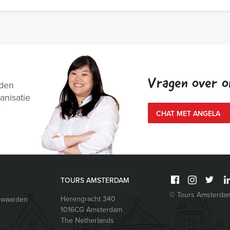
Vragen over o
nden
anisatie
e
CHAT MET ANGELA
TOURS AMSTERDAM
© Tours Amsterda
Herengracht 340
rwaarden
1016CG
Amsterdam
The Netherlands