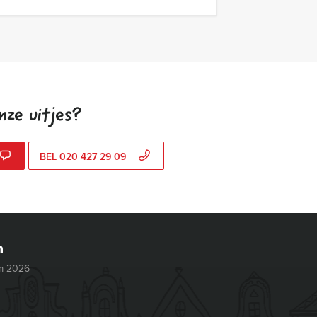
nze uitjes?
BEL 020 427 29 09
m 2026