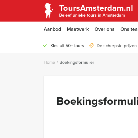
ToursAmsterdam.nl
Beleef unieke tours in Amsterdam
Aanbod
Maatwerk
Over ons
Ons te
Kies uit 50+ tours
De scherpste prijze
Home
/
Boekingsformulier
Boekingsformul