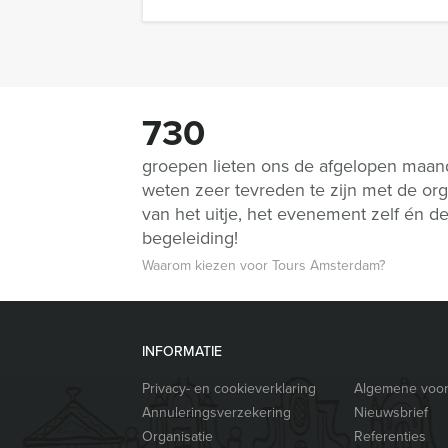
730
groepen lieten ons de afgelopen maa
weten zeer tevreden te zijn met de org
van het uitje, het evenement zelf én d
begeleiding!
Waarom kiezen voor Tours Amsterdam?
INFORMATIE
Privacy- en cookieverklaring
Algemene voo
Annuleringsverzekering
Nieuwsbrief
Organisatie
Referenties