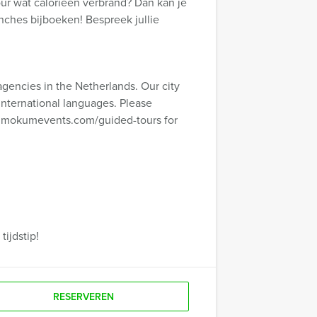
our wat calorieën verbrand? Dan kan je
nches bijboeken! Bespreek jullie
agencies in the Netherlands. Our city
international languages. Please
w.mokumevents.com/guided-tours for
ijdstip!
RESERVEREN