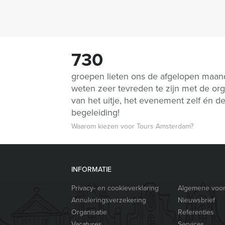
730
groepen lieten ons de afgelopen maa
weten zeer tevreden te zijn met de org
van het uitje, het evenement zelf én d
begeleiding!
Waarom kiezen voor Tours Amsterdam?
INFORMATIE
Privacy- en cookieverklaring
Algemene voo
Annuleringsverzekering
Nieuwsbrief
Organisatie
Referenties
Vacatures
Services