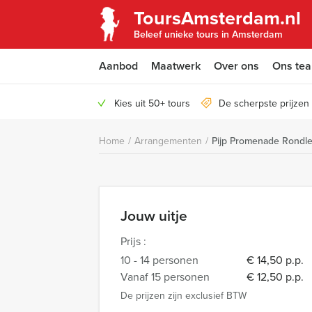
ToursAmsterdam.nl
Beleef unieke tours in Amsterdam
Aanbod
Maatwerk
Over ons
Ons te
Kies uit 50+ tours
De scherpste prijze
Home
/
Arrangementen
/
Pijp Promenade Rondle
Jouw uitje
Prijs :
10 - 14 personen
€ 14,50 p.p.
Vanaf 15 personen
€ 12,50 p.p.
De prijzen zijn exclusief BTW