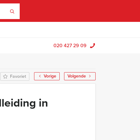
020 427 29 09
Vorige
Volgende
Favoriet
eiding in