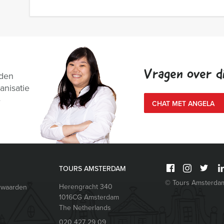
Vragen over di
nden
anisatie
e
CHAT MET ANGELA
TOURS AMSTERDAM
© Tours Amsterda
Herengracht 340
rwaarden
1016CG
Amsterdam
The Netherlands
020 427 29 09